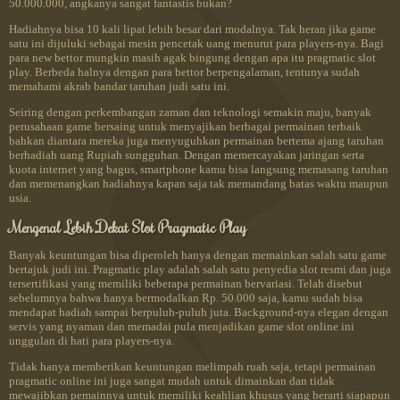
50.000.000, angkanya sangat fantastis bukan?
Hadiahnya bisa 10 kali lipat lebih besar dari modalnya. Tak heran jika game
satu ini dijuluki sebagai mesin pencetak uang menurut para players-nya. Bagi
para new bettor mungkin masih agak bingung dengan apa itu pragmatic slot
play. Berbeda halnya dengan para bettor berpengalaman, tentunya sudah
memahami akrab bandar taruhan judi satu ini.
Seiring dengan perkembangan zaman dan teknologi semakin maju, banyak
perusahaan game bersaing untuk menyajikan berbagai permainan terbaik
bahkan diantara mereka juga menyuguhkan permainan bertema ajang taruhan
berhadiah uang Rupiah sungguhan. Dengan memercayakan jaringan serta
kuota internet yang bagus, smartphone kamu bisa langsung memasang taruhan
dan memenangkan hadiahnya kapan saja tak memandang batas waktu maupun
usia.
Mengenal Lebih Dekat Slot Pragmatic Play
Banyak keuntungan bisa diperoleh hanya dengan memainkan salah satu game
bertajuk judi ini. Pragmatic play adalah salah satu penyedia slot resmi dan juga
tersertifikasi yang memiliki beberapa permainan bervariasi. Telah disebut
sebelumnya bahwa hanya bermodalkan Rp. 50.000 saja, kamu sudah bisa
mendapat hadiah sampai berpuluh-puluh juta. Background-nya elegan dengan
servis yang nyaman dan memadai pula menjadikan game slot online ini
unggulan di hati para players-nya.
Tidak hanya memberikan keuntungan melimpah ruah saja, tetapi permainan
pragmatic online ini juga sangat mudah untuk dimainkan dan tidak
mewajibkan pemainnya untuk memiliki keahlian khusus yang berarti siapapun